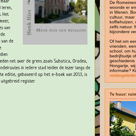
 maar
De Romeinen z
woonde er en 
 leren,
in Wenen. Bo
. Het
cultuur, maar
meer,
koffiehuizen,
zelfs natuur. 
es van
bijzondere ve
 de
e van de
Of het om een
vrienden, een
e
school, om hu
dien
bedrijfsuitje 
geschiedenis 
teden net over de grens zoals Subotica, Oradea,
Hongarije, wi
andelroutes in iedere stad leiden de lezer langs de
informatie? K
kte editie, gebaseerd op het e-boek van 2013, is
reisbegeleidi
uitgebreid register.
Te huur: rui