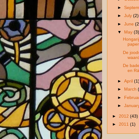
►
Septe
►
July
(2)
►
June
(2
▼
May
(3
Hongarij
pape
De jood
waar
De bade
en R
►
April
(1
►
March
►
Februa
►
Januar
►
2012
(43)
►
2011
(1)