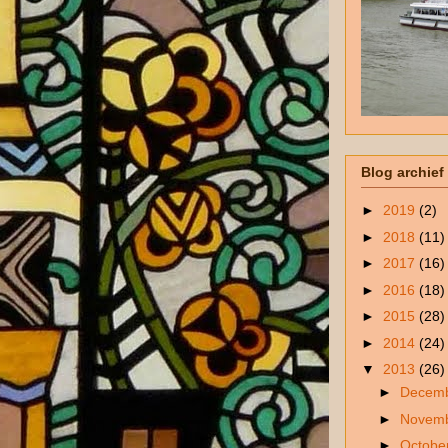
Blog archief
►
2019
(2)
►
2018
(11)
►
2017
(16)
►
2016
(18)
►
2015
(28)
►
2014
(24)
▼
2013
(26)
►
Decem
►
Novem
►
Octobe