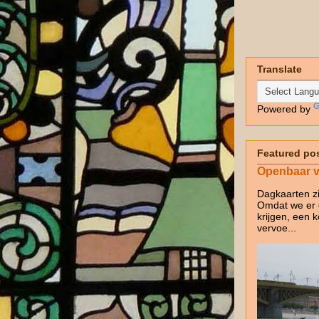
Translate
Powered by
Featured po
Openbaar ve
Dagkaarten z
Omdat we er d
krijgen, een 
vervoe...