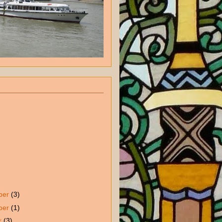
ber
(3)
ber
(1)
r
(3)