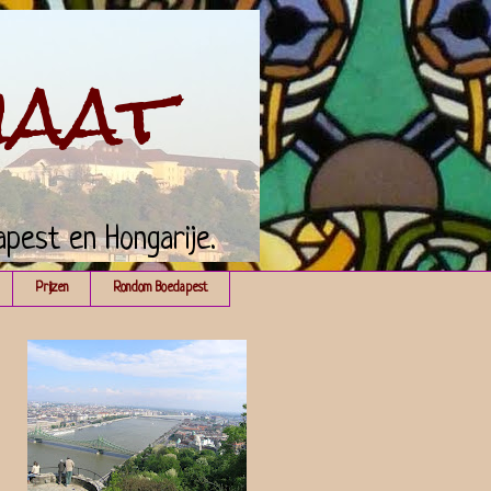
maat
apest en Hongarije.
Prijzen
Rondom Boedapest