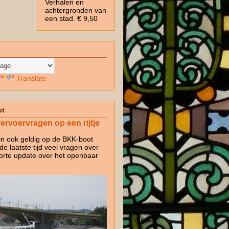
Verhalen en
achtergronden van
een stad. € 9,50
Translate
st
rvoervragen op een rijtje
in ook geldig op de BKK-boot
e laatste tijd veel vragen over
korte update over het openbaar