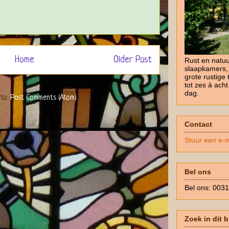
Home
Older Post
Rust en natuu
slaapkamers,
grote rustige 
tot zes à ach
dag.
 to:
Post Comments (Atom)
Contact
Stuur een e-m
Bel ons
Bel ons: 003
Zoek in dit 