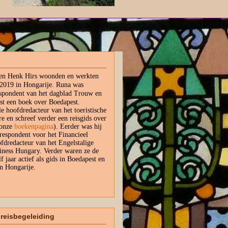
 en Henk Hirs woonden en werkten
 2019 in Hongarije. Runa was
espondent van het dagblad Trouw en
ast een boek over Boedapest.
e hoofdredacteur van het toeristische
re en schreef verder een reisgids over
 onze
boekenpagina
). Eerder was hij
respondent voor het Financieel
fdredacteur van het Engelstalige
ness Hungary. Verder waren ze de
f jaar actief als gids in Boedapest en
in Hongarije.
reisbegeleiding