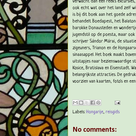
verwacht dan een reeks excursies,
ook echt wat over het land zelf wil
is bij dit boek aan het goede adres
behandelt Boedapest, het Balaton
barokke Donausteden en wondertj
jugendstil op de poesta, maar ook
schrijver Sándor Márai, de situati
zigeuners, Trianon en de Hongaars
sinaasappel. Het boek maakt boven
uitstapjes naar bezienswaardige s
Kosice, Bratislava en Eisenstadt. W
belangrijkste attracties. De gedru
voorzien van kaarten, foto's en een 
Labels:
Hongarije
,
reisgids
No comments: