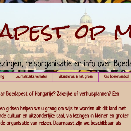
apest op 
ezingen, reisorganisatie en info over Boed
ing
Journalistieke verhalen
Vakantiehuis in het groen
Ons boekenaanbod
ar Boedapest of Hongarije? Zakelijke of verhuisplannen? Een
en gidsen helpen we u graag om wijs te worden uit dit land met
e cultuur en uitzonderlijke taal, via lezingen in kleiner en groter
 de organisatie van reizen. Daarnaast zijn we beschikbaar als