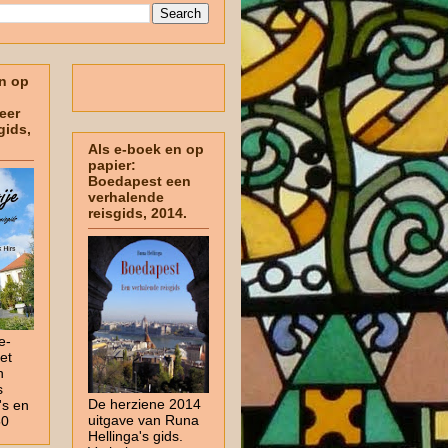
n op
eer
gids,
Als e-boek en op
papier:
Boedapest een
verhalende
reisgids, 2014.
e-
et
n
s
De herziene 2014
's en
uitgave van Runa
50
Hellinga's gids.