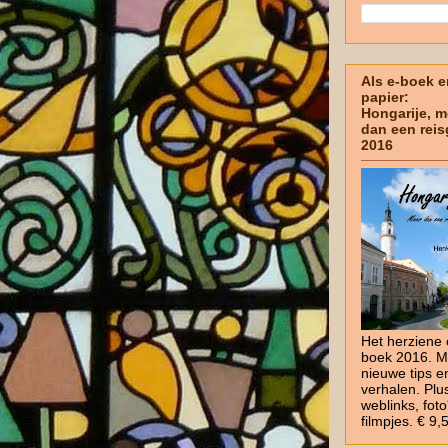
Als e-boek e
papier:
Hongarije, m
dan een reis
2016
Het herziene 
boek 2016. M
nieuwe tips e
verhalen. Plu
weblinks, foto
filmpjes. € 9,