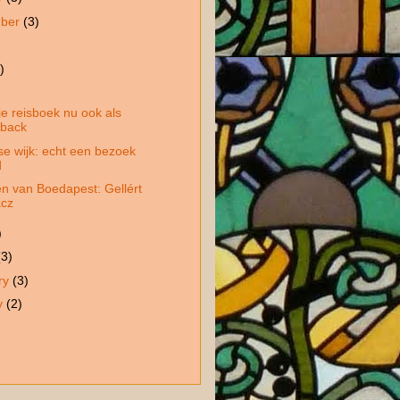
mber
(3)
)
)
e reisboek nu ook als
rback
se wijk: echt een bezoek
d
n van Boedapest: Gellért
ácz
)
(3)
ry
(3)
y
(2)