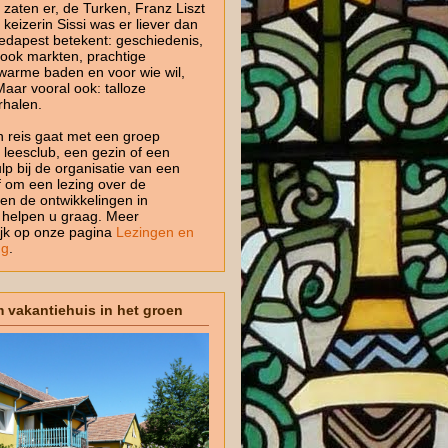
aten er, de Turken, Franz Liszt
keizerin Sissi was er liever dan
edapest betekent: geschiedenis,
 ook markten, prachtige
 warme baden en voor wie wil,
Maar vooral ook: talloze
rhalen.
 reis gaat met een groep
 leesclub, een gezin of een
lp bij de organisatie van een
of om een lezing over de
en de ontwikkelingen in
j helpen u graag. Meer
ijk op onze pagina
Lezingen en
ng
.
m vakantiehuis in het groen