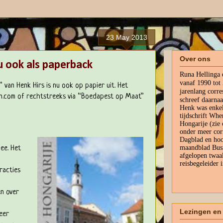
23 May 2013
Over ons
u ook als paperback
Runa Hellinga
vanaf 1990 tot
 van Henk Hirs is nu ook op papier uit. Het
jarenlang corr
n.com of rechtstreeks via “Boedapest op Maat”
schreef daarna
Henk was enkel
tijdschrift Whe
Hongarije (zie
onder meer cor
Dagblad en hoo
maandblad Busi
mee. Het
afgelopen twaal
reisbegeleider 
racties
n over
Lezingen en 
meer